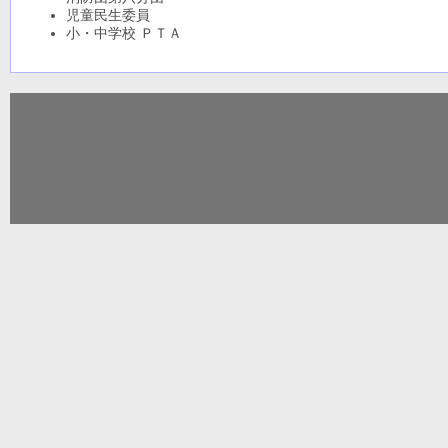
児童民生委員
小・中学校 ＰＴＡ