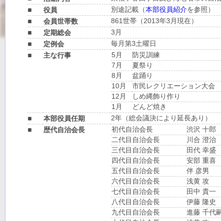
別途記載（
本部役員紹介
を参照）
■
役員
861世帯（2013年3月現在）
■
会員世帯数
3月
■
定期総会
毎月第3土曜日
■
定例会
5月
防災訓練
■
主な行事
7月
夏祭り
8月
盆踊り
10月
市民レクリエーション大会
12月
しめ縄飾り作り
1月
どんど焼き
2年（総会議決により延長あり）
■
本部役員任期
初代自治会長
渋沢 十郎
■
歴代自治会長
二代目自治会長
川合 澄治
三代目自治会長
田代 幸盛
四代目自治会長
安部 重喜
五代目自治会長
伴 彦男
六代目自治会長
浅黄 攻
七代目自治会長
田中 貴一
八代目自治会長
伊藤 隆史
九代目自治会長
進藤 千代