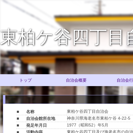
東柏ケ谷四丁目
トップ
自治会概要
自治会
東柏ケ谷四丁目自治会
■
名称
神奈川県海老名市東柏ケ谷 4-22-5
■
自治会館所在地
1977（昭和52）年5月
■
発足年月日
東柏ケ谷四丁目及び海老名市の自
■
活動内容