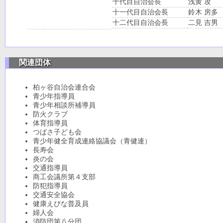
十代目自治会長
浅黄 攻
十一代目自治会長
鈴木 房多
十二代目自治会長
二見 吉男
関連団体
柏ヶ谷自治会連合会
青少年指導員
青少年相談所補導員
防火クラブ
体育指導員
つばさ子ども会
青少年健全育成連絡協議会（青健連）
長寿会
炎の会
交通指導員
商工会議所第４支部
防犯指導員
交通安全協会
健康えびな普及員
婦人会
消防団第八分団